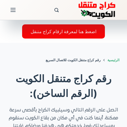
ا
ل
ت
ج
اضغط هنا لمعرفة ارقام كراج متنقل
ا
و
ز
الرئيسية
رقم كراج متنقل الكويت للاتصال السريع
إ
ل
رقم كراج متنقل الكويت
ى
ا
(الرقم الساخن):
ل
م
ح
اتصل على الرقم التالي وسيلبيك الكراج بأقصى سرعة
ت
ممكنة، أينما كنت في أي مكان من بقاع الكويت سنقوم
و
بمساعدتك فورا، خدمتكم هي هدفنا ورضاكم غايتنا.