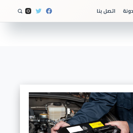
ا
دونة
اتصل بنا
ل
ت
ج
ا
و
ز
إ
ل
ى
ا
ل
م
ح
ت
و