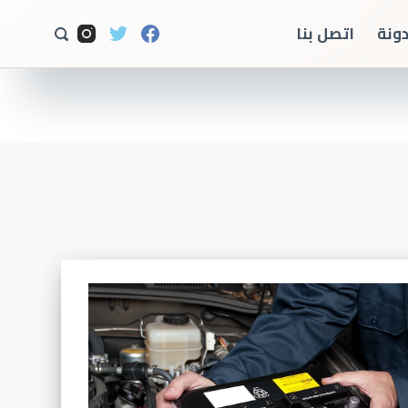
ا
دونة
اتصل بنا
ل
ت
ج
ا
و
ز
إ
ل
ى
ا
ل
م
ح
ت
و