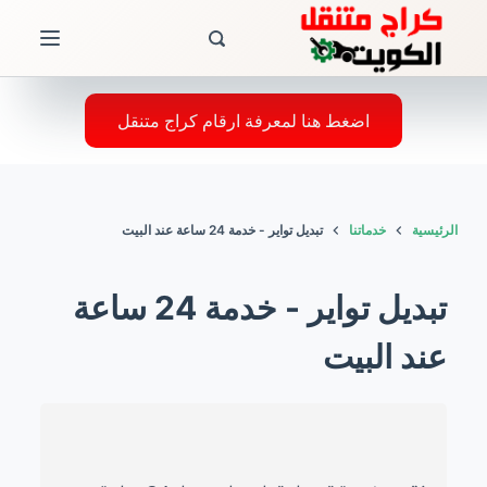
ا
ل
ت
ج
اضغط هنا لمعرفة ارقام كراج متنقل
ا
و
ز
الرئيسية
خدماتنا
تبديل تواير - خدمة 24 ساعة عند البيت
إ
ل
تبديل تواير - خدمة 24 ساعة
ى
ا
عند البيت
ل
م
ح
ت
و