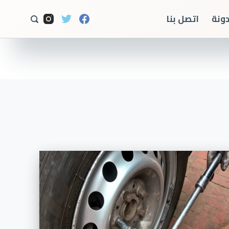
ا
دونة
اتصل بنا
ل
ت
ج
ا
و
ز
إ
ل
ى
ا
ل
م
ح
ت
و