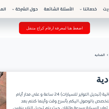
يت
خدماتنا
الأسئلة الشائعة
حول الشركة
الم
اضغط هنا لمعرفة ارقام كراج متنقل
الشدادية
دية
خدمة تبديل تواير متنقل في الشدادية محافظة الفروانية (تبديل التواير للسيارات) 24 ساعة و على مدار أيام
متخصص بالوصول اليكم بأسرع وقت وأينما كنتم بعد
واير السيارة بسرعة واتقان. حيث يتم تبديل التاير بنفس