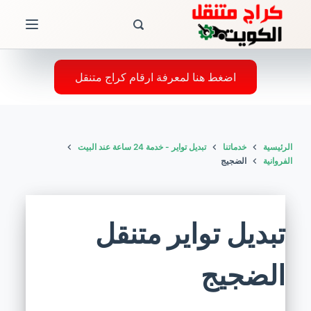
ا
ل
ت
ج
اضغط هنا لمعرفة ارقام كراج متنقل
ا
و
ز
الرئيسية
خدماتنا
تبديل تواير - خدمة 24 ساعة عند البيت
إ
الفروانية
الضجيج
ل
ى
ا
تبديل تواير متنقل
ل
م
الضجيج
ح
ت
و