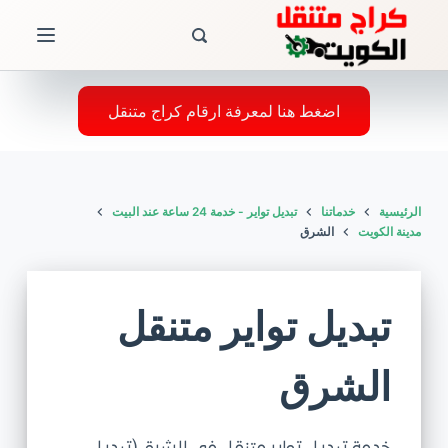
ا
ل
ت
ج
اضغط هنا لمعرفة ارقام كراج متنقل
ا
و
ز
الرئيسية
خدماتنا
تبديل تواير - خدمة 24 ساعة عند البيت
إ
مدينة الكويت
الشرق
ل
ى
ا
تبديل تواير متنقل
ل
م
الشرق
ح
ت
و