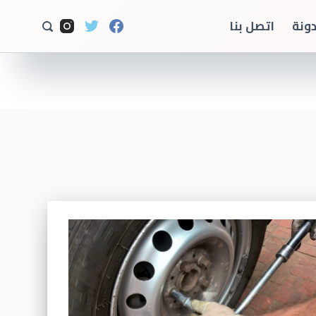
ا
دونة
اتصل بنا
ل
ت
ج
ا
و
ز
إ
ل
ى
ا
ل
م
ح
ت
و