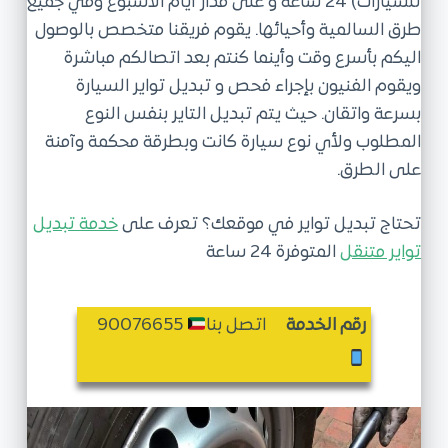
للسيارات) 24 ساعة و على مدار أيام الأسبوع وفي جميع
ى
طرق السالمية وأحيائها. يقوم فريقنا متخصص بالوصول
اليكم بأسرع وقت وأينما كنتم بعد اتصالكم مباشرة
ويقوم الفنيون بإجراء فحص و تبديل تواير السيارة
بسرعة واتقان. حيث يتم تبديل التاير بنفس النوع
المطلوب ولأي نوع سيارة كانت وبطرقة محكمة وآمنة
على الطرق.
تحتاج تبديل تواير في موقعك؟ تعرف على
خدمة تبديل
تواير متنقل
المتوفرة 24 ساعة
رقم الخدمة
اتصل بنا
90076655