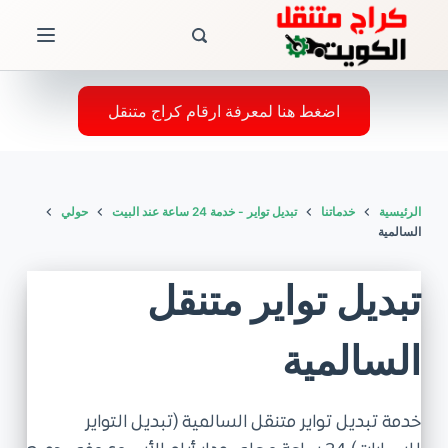
ا
ل
ت
ج
اضغط هنا لمعرفة ارقام كراج متنقل
ا
و
ز
الرئيسية
خدماتنا
تبديل تواير - خدمة 24 ساعة عند البيت
حولي
إ
السالمية
ل
ى
تبديل تواير متنقل
ا
ل
السالمية
م
ح
ت
خدمة تبديل تواير متنقل السالمية (تبديل التواير
و