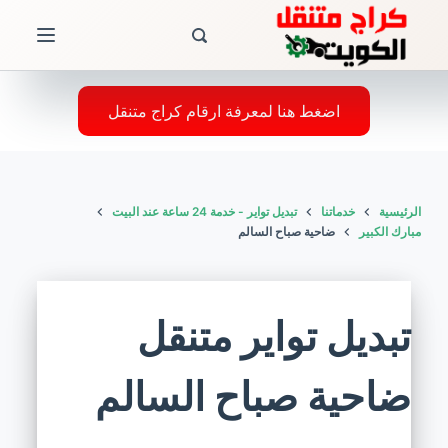
ا
ل
ت
ج
اضغط هنا لمعرفة ارقام كراج متنقل
ا
و
ز
الرئيسية
خدماتنا
تبديل تواير - خدمة 24 ساعة عند البيت
إ
مبارك الكبير
ضاحية صباح السالم
ل
ى
ا
تبديل تواير متنقل
ل
م
ضاحية صباح السالم
ح
ت
و