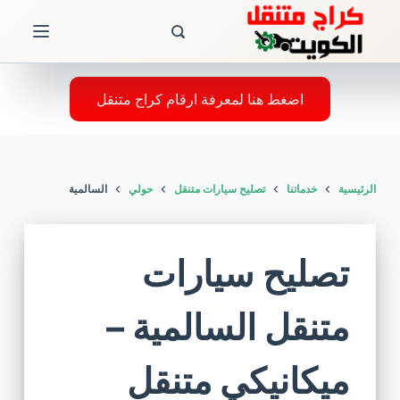
ا
ل
ت
ج
اضغط هنا لمعرفة ارقام كراج متنقل
ا
و
ز
الرئيسية
خدماتنا
تصليح سيارات متنقل
حولي
السالمية
إ
ل
ى
تصليح سيارات
ا
ل
متنقل السالمية –
م
ح
ميكانيكي متنقل
ت
و