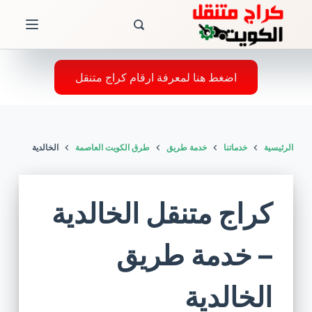
ا
ل
ت
ج
اضغط هنا لمعرفة ارقام كراج متنقل
ا
و
ز
الرئيسية
خدماتنا
خدمة طريق
طرق الكويت العاصمة
الخالدية
إ
ل
ى
كراج متنقل الخالدية
ا
ل
– خدمة طريق
م
ح
الخالدية
ت
و