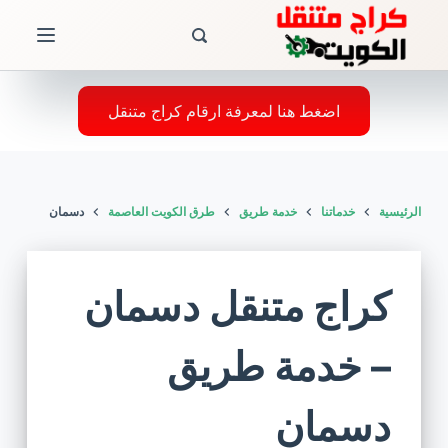
ا
ل
ت
ج
اضغط هنا لمعرفة ارقام كراج متنقل
ا
و
ز
الرئيسية
خدماتنا
خدمة طريق
طرق الكويت العاصمة
دسمان
إ
ل
ى
كراج متنقل دسمان
ا
ل
– خدمة طريق
م
ح
دسمان
ت
و