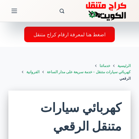
ا
ل
ت
ج
اضغط هنا لمعرفة ارقام كراج متنقل
ا
و
ز
الرئيسية
خدماتنا
إ
كهربائي سيارات متنقل - خدمة سريعة على مدار الساعة
الفروانية
ل
الرقعي
ى
ا
ل
كهربائي سيارات
م
ح
متنقل الرقعي
ت
و