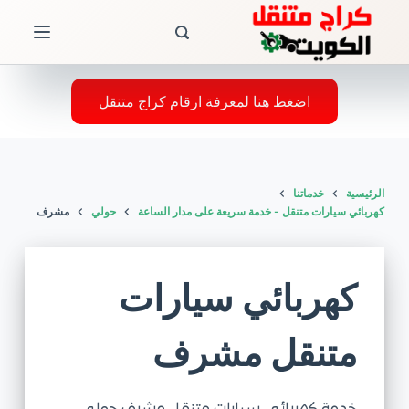
ا
ل
ت
ج
اضغط هنا لمعرفة ارقام كراج متنقل
ا
و
ز
الرئيسية
خدماتنا
إ
كهربائي سيارات متنقل - خدمة سريعة على مدار الساعة
حولي
مشرف
ل
ى
ا
كهربائي سيارات
ل
م
متنقل مشرف
ح
ت
و