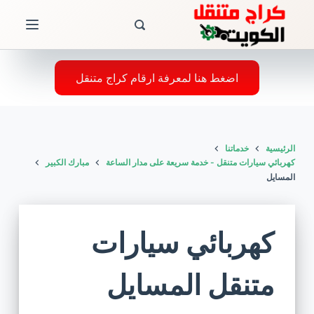
ا
ل
ت
ج
اضغط هنا لمعرفة ارقام كراج متنقل
ا
و
ز
الرئيسية
خدماتنا
إ
كهربائي سيارات متنقل - خدمة سريعة على مدار الساعة
مبارك الكبير
ل
المسايل
ى
ا
ل
كهربائي سيارات
م
ح
متنقل المسايل
ت
و