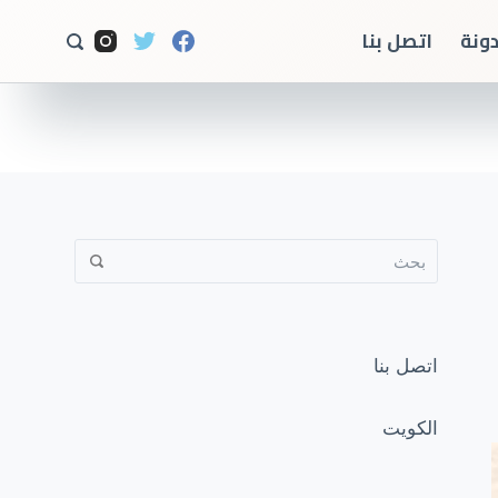
ا
دونة
اتصل بنا
ل
ت
ج
ا
و
ز
إ
ل
ى
ا
اتصل بنا
ل
م
الكويت
ح
ت
و