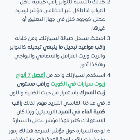
كذلك بالنسبة للتواير راقب كيفية تآكل
التواير، فالتآكل غير النظامي مؤشر لوجود
عطل، كوجود خلل في جهاز التعليق أو
غيرها.
احتفظ بسجل صيانة لسيارتك، ومن خلاله
راقب مواعيد تبديل ما ينبغي تبديله
كالتواير
والزيت وزيت الفرامل والمصافي والبواجي
وهكذا أمور.
استخدم لسيارتك واحد من
أفضل 7 أنواع
زيوت سيارات في الكويت
و
راقب مستوى
زيت المحرك
باستمرار من حيث الكمية واللون.
في مناخنا القاسي التبريد مهم، لذلك
راقب
كمية الماء في المبرد
(الريديتير) وإذا كان
الاستهلاك كثير فهذا مؤشر عطل بالسيارة.
لوحة السيارة حول مؤشر السرعة هنالك رموز
وتحذيرات،
راقب لوحة التحذيرات
ولا تتغاضى