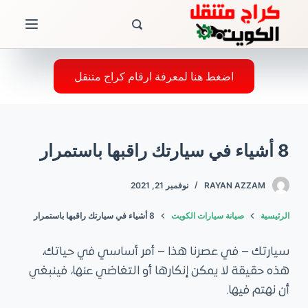
ا
ل
ت
ج
اضغط هنا لمعرفة ارقام كراج متنقل
ا
و
ز
8 أشياء في سيارتك راقبها باستمرار
إ
ل
RAYAN AZZAM
نوفمبر 21, 2021
ى
ا
الرئيسية
صيانة سيارات الكويت
8 أشياء في سيارتك راقبها باستمرار
ل
م
سيارتك – في عصرنا هذا – أمر أساسي في حياتك،
ح
هذه حقيقة لا يمكن إنكارها أو التغاضي عنها، فينبغي
ت
أن نهتم فيها.
و