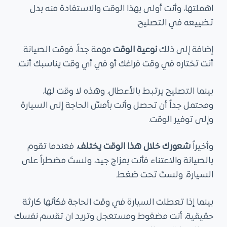
اهملتها، وأنت أولى بهذا الوقت والاستفادة منه بدل
تضييعه في التصليح.
إضافة إلى ذلك
نوعية الوقت
مهمة جداً، فوقت الصيانة
أنت تختاره في وقت فراغك أو في أي وقت يناسبك أنت.
بينما التصليح يرتبط بالأعطال، وهذه لا وقت لها،
ومحتمل جداً أن تحصل وأنت بأمسّ الحاجة إلى السيارة
وإلى توفير الوقت.
وأخيراً
شعورك خلال هذا الوقت يختلف
، فعندما تقوم
بالصيانة والاعتناء فأنت بمزاج جيد، ولستَ مضطراً على
السيارة، ولستَ تحت ضغط.
بينما إذا تعطلت السيارة في وقت الحاجة فكأنها كارثة
حقيقية، أنت مضغوط ومستعجل وتريد ان تقسم نفسك