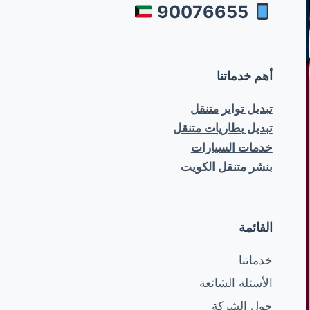
90076655
ى
أهم خدماتنا
تبديل تواير متنقل
تبديل بطاريات متنقل
خدمات السيارات
بنشر متنقل الكويت
القائمة
خدماتنا
الأسئلة الشائعة
حول الشركة