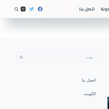
ا
دونة
اتصل بنا
ل
ت
ج
ا
و
ز
إ
ل
ى
ا
اتصل بنا
ل
م
الكويت
ح
ت
و