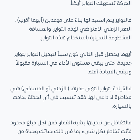
الحركة تستهلك التواير أيضاً.
ى
فالتواير يتم استبدالها بناءً على موعدين (أيهما أقرب) :
العمر الزمني الافتراضي لهذه التواير، والمسافة
المقطوعة للسيارة باستخدام هذه التواير.
أيهما يحصل قبل الثاني كون سبباً لتبديل التواير بتواير
جديدة، حتى يبقى مستوى الأداء في السيارة مقبولاً
وتبقى القيادة آمنة.
فالقيادة بتواير انتهى عمرها ( الزمني أو المسافي) هي
مخاطرة لا داعي لها، فقد تتسبب في أي لحظة بحادث
بالسيارة.
فالتغافل عن تبديلها يشبه القمار، فمن أجل مبلغ محدود
فأنت تخاطر بكل شيء بما في ذلك حياتك وحياة من